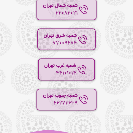
شعبه شمال تهران
22082021
شعبه شرق تهران
77009684
شعبه غرب تهران
44101014
شعبه جنوب تهران
66272639