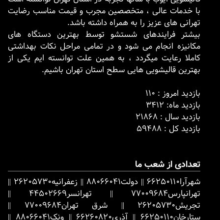
با خدمات عالی ، متخصصین مجرب و قیمت مناسب رضایت
تهرانی های عزیز را به همراه داشته باشد.
بیشتر فرایندهای شستشو توسط بهترین دستگاه های
مکانیزه انجام می شود و در تمامی مراحل نکات بهداشتی
کاملا رعایت میگردد ، به همین علت توانسته ایم یکی از
بهترین قالیشویی هایی سطح استان تهران باشیم.
بازدید امروز : 110
بازدید ماه: 3412
بازدید سال : 21868
بازدید کل : 59488
تعدادی از شعب ما
شهرآرا
66250110
||
دولت
88066041
||
زعفرانیه
26205730
||
تهرانپارس
77009684
||
تهرانسر
44502669
||
تجریش
26205730
||
شرق تهران
77009684
||
ستارخان
66250110
||
آذری
66260820
||
ونک
88066041
||