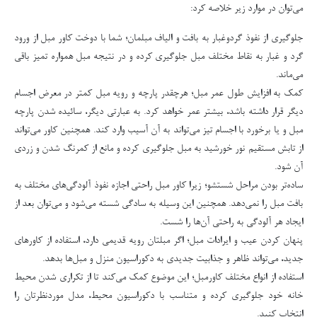
می‌توان در موارد زیر خلاصه کرد:
جلوگیری از نفوذ گردوغبار به بافت و الیاف مبلمان؛ شما با دوخت کاور مبل از ورود
گرد و غبار به نقاط مختلف مبل جلوگیری کرده و در نتیجه مبل همواره تمیز باقی
می‌ماند.
کمک به افزایش طول عمر مبل؛ هرچقدر پارچه و رویه مبل کمتر در معرض اجسام
دیگر قرار داشته باشد، بیشتر عمر خواهد کرد. به عبارتی دیگر، سائیده شدن پارچه
مبل و یا برخورد با اجسام تیز می‌تواند به آن آسیب وارد کند. همچنین کاور می‌تواند
از تابش مستقیم نور خورشید به مبل جلوگیری کرده و مانع از کمرنگ شدن و زردی
آن شود.
ساده‌تر بودن مراحل شستشو؛ زیرا کاور مبل راحتی اجازه نفوذ آلودگی‌های مختلف به
بافت مبل را نمی‌دهد. همچنین این وسیله به سادگی شسته می‌شود و می‌توان بعد از
ایجاد هر آلودگی به راحتی آن‌ها را شست.
پنهان کردن عیب و ایرادات مبل؛ اگر مبلتان رویه قدیمی دارد، استفاده از کاورهای
جدید، می‌تواند ظاهر و جذابیت جدیدی به دکوراسیون منزل و مبل‌ها بدهد.
استفاده از انواع مختلف کاورمبل؛ این موضوع کمک می‌کند تا از تکراری شدن محیط
خانه خود جلوگیری کرده و متناسب با دکوراسیون محیط، مدل موردنظرتان را
انتخاب کنید.