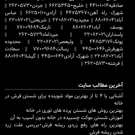
صادقیه
44101014
||
خلیج
66253450
||
جردن
26205730
||
شهرک راه آهن
44753670
||
آزادی
66250110
||
عباس
آباد
88066041
||
مجیدیه
22082021
||
شریعتی
22082021
||
یوسف آباد
88066041
||
نارمک
77009684
||
پاسداران
22082021
||
میرداماد
26205729
||
پونک
44853176
||
ولیعصر
22082021
||
محدوده
شهرفرش
44500646
||
رسالت
77009684
||
سعادت
آباد
22082021
||
شهرک آزادی
44500646
||
گیشا
88066041
||
فرشته
26205730
||
آخرین مطالب سایت
آشنایی با ۴ تا از بهترین مواد شوینده برای شستن فرش در
خانه
بهترین روش های شستن پرده های توری در خانه
آموزش شستن موکت چسبیده در خانه بدون آسیب به آن
بهترین راه های رفع زردی ریشه فرش+بررسی علت زرد
شدن ریشه فرش