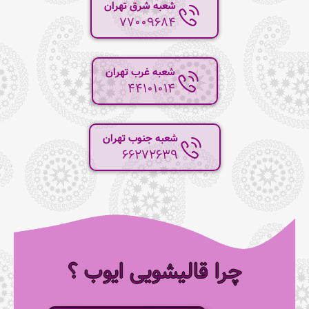
شعبه شرق تهران
77009684
شعبه غرب تهران
44101014
شعبه جنوب تهران
66272639
چرا قالیشویی ایوب ؟