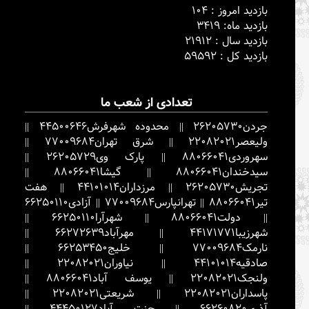
بازدید امروز : 104
بازدید ماه: 3419
بازدید سال : 21912
بازدید کل : 59592
تعدادی از شعب ما
جردن
26205730
||
محدوده شهرفرش
44500646
||
ولیعصر
22082021
||
شرق تهران
77009684
||
سهروردی
88066041
||
پارک وی
26205729
||
سیدخندان
88066041
||
گیشا
88066041
||
تجریش
26205730
||
مرزداران
44101014
||
هفت
تیر
88066041
||
تهرانپارس
77009684
||
آزادی
66250110
||
دولت
88066041
||
شهرآرا
66250110
||
شهرزیبا
44171771
||
مهرآباد
66272639
||
نارمک
77009684
||
خلیج
66253450
||
صادقیه
44101014
||
نیاوران
22082021
||
ولنجک
22082021
||
یوسف آباد
88066041
||
پاسداران
22082021
||
شریعتی
22082021
||
آذری
66260820
||
جنت آباد
44450127
||