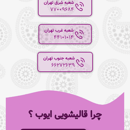
شعبه شرق تهران
77009684
شعبه غرب تهران
44101014
شعبه جنوب تهران
66272639
چرا قالیشویی ایوب ؟