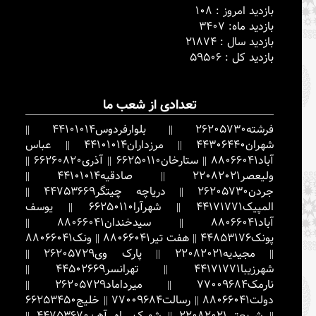
بازدید امروز : 108
بازدید ماه: 3407
بازدید سال : 21874
بازدید کل : 59506
تعدادی از شعب ما
فرشته
26205730
||
بلوارفردوس
44101014
||
شهران
44306440
||
مرزداران
44101014
||
عباس
آباد
88066041
||
ستارخان
66250110
||
آذری
66260820
||
ولیعصر
22082021
||
صادقیه
44101014
||
جردن
26205730
||
دریاچه چیتگر
44753669
||
المپیک
44171771
||
شهرآرا
66250110
||
یوسف
آباد
88066041
||
سیدخندان
88066041
||
پونک
44853176
||
هفت تیر
88066041
||
ونک
88066041
||
مجیدیه
22082021
||
پارک وی
26205729
||
شهرزیبا
44171771
||
تهرانسر
44502669
||
نارمک
77009684
||
میرداماد
26205729
||
دولت
88066041
||
رسالت
77009684
||
خلیج
66253450
||
شریعتی
22082021
||
شهرک راه آهن
44753670
||