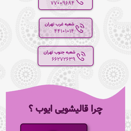
77009684
شعبه غرب تهران
44101014
شعبه جنوب تهران
66272639
چرا قالیشویی ایوب ؟