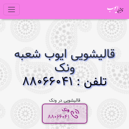
قالیشویی ایوب شعبه
ونک
تلفن : 88066041
قالیشویی در ونک
ونک
88066041