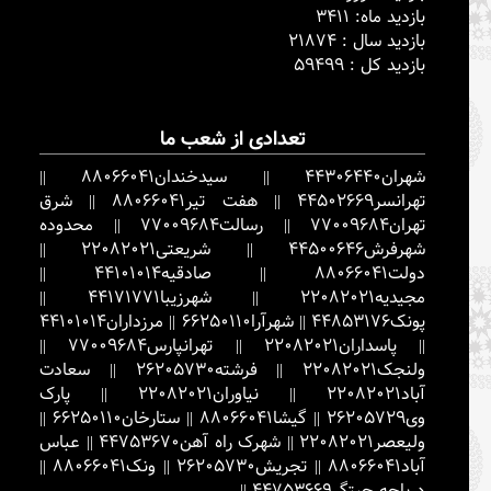
بازدید ماه: 3411
بازدید سال : 21874
بازدید کل : 59499
تعدادی از شعب ما
شهران
44306440
||
سیدخندان
88066041
||
تهرانسر
44502669
||
هفت تیر
88066041
||
شرق
تهران
77009684
||
رسالت
77009684
||
محدوده
شهرفرش
44500646
||
شریعتی
22082021
||
دولت
88066041
||
صادقیه
44101014
||
مجیدیه
22082021
||
شهرزیبا
44171771
||
پونک
44853176
||
شهرآرا
66250110
||
مرزداران
44101014
||
پاسداران
22082021
||
تهرانپارس
77009684
||
ولنجک
22082021
||
فرشته
26205730
||
سعادت
آباد
22082021
||
نیاوران
22082021
||
پارک
وی
26205729
||
گیشا
88066041
||
ستارخان
66250110
||
ولیعصر
22082021
||
شهرک راه آهن
44753670
||
عباس
آباد
88066041
||
تجریش
26205730
||
ونک
88066041
||
دریاچه چیتگر
44753669
||