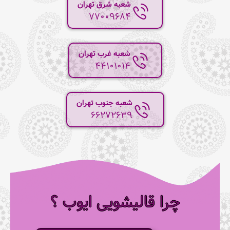
شعبه شرق تهران
77009684
شعبه غرب تهران
44101014
شعبه جنوب تهران
66272639
چرا قالیشویی ایوب ؟