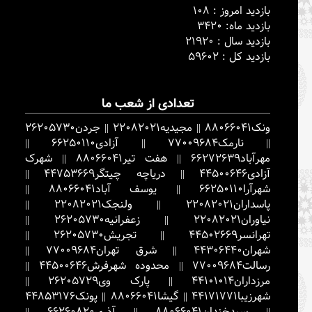
بازدید امروز : 108
بازدید ماه: 3420
بازدید سال : 21920
بازدید کل : 59602
تعدادی از شعب ما
ونک
88066041
||
مجیدیه
22082021
||
جردن
26205730
||
نارمک
77009684
||
آزادی
66250110
||
مهرآباد
66272639
||
هفت تیر
88066041
||
شهرک
آزادی
44500646
||
دریاچه چیتگر
44753669
||
شهرآرا
66250110
||
یوسف آباد
88066041
||
پاسداران
22082021
||
ولنجک
22082021
||
نیاوران
22082021
||
زعفرانیه
26205730
||
تهرانسر
44502669
||
تجریش
26205730
||
شهران
44306440
||
شرق تهران
77009684
||
رسالت
77009684
||
محدوده شهرفرش
44500646
||
مرزداران
44101014
||
پارک وی
26205729
||
شهرزیبا
44171771
||
گیشا
88066041
||
پونک
44853176
||
سیدخندان
88066041
||
آذری
66260820
||